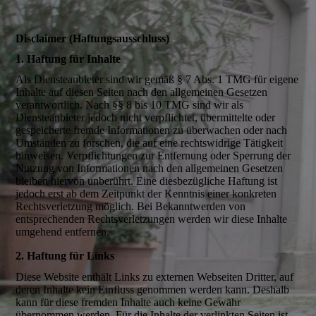
Disclaimer (Haftungsausschluss)
1. Haftung für Inhalte
Als Diensteanbieter sind wir gemäß § 7 Abs. 1 TMG für eigene
Inhalte auf diesen Seiten nach den allgemeinen Gesetzen
verantwortlich. Nach §§ 8 bis 10 TMG sind wir als
Diensteanbieter jedoch nicht verpflichtet, übermittelte oder
gespeicherte fremde Informationen zu überwachen oder nach
Umständen zu forschen, die auf eine rechtswidrige Tätigkeit
hinweisen. Verpflichtungen zur Entfernung oder Sperrung der
Nutzung von Informationen nach den allgemeinen Gesetzen
bleiben hiervon unberührt. Eine diesbezügliche Haftung ist
jedoch erst ab dem Zeitpunkt der Kenntnis einer konkreten
Rechtsverletzung möglich. Bei Bekanntwerden von
entsprechenden Rechtsverletzungen werden wir diese Inhalte
umgehend entfernen.
2. Haftung für Links
Diese Website enthält Links zu externen Webseiten Dritter, auf
deren Inhalte kein Einfluss genommen werden kann. Deshalb
kann für diese fremden Inhalte auch keine Gewähr
übernommen werden. Für die Inhalte der verlinkten Seiten ist