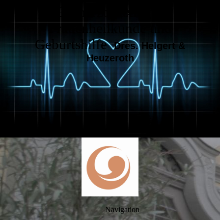
Facharztpraxis für
Frauenheilkunde und
Geburtshilfe
Dres. Helgert &
Heuzeroth
Navigation