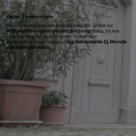
Online-Terminvergabe
Sie können hier jederzeit Ihren persönlichen Termin zur
Krebsfrüherkennungsuntersuchung
online buchen.
Bitte beachten Sie, dass Ihr letzter Termin einer
Krebsfrüherkennungsuntersuchung
mindestens 11 Monate
zurückliegen muss
: